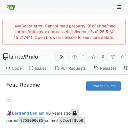
JavaScript error: Cannot read property '0' of undefined
(https://git.opytex.org/assets/js/index.js?v=1.25.5 @
15:21744). Open browser console to see more details.
lafrite
/
Pralo
1
0
0
Code
Issues
Pull Requests
Releases
Feat: Readme
Browse Source
...
Bertrand Benjamin
parent
commit
9758090e85
d7ceff8bb8